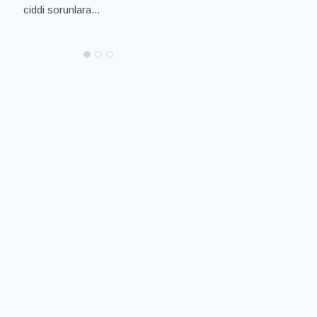
ciddi sorunlara...
dişlerin düzgün bir şekilde...