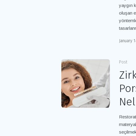
yaygın k
oluşan e
yöntemle
tasarlan
January 1
Post
Zir
Por
Nel
Restorat
materyal
seçilmek