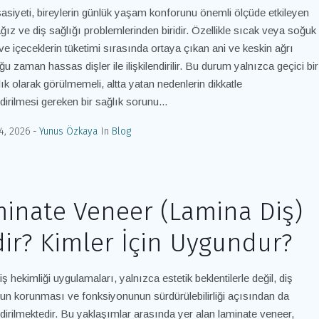
asiyeti, bireylerin günlük yaşam konforunu önemli ölçüde etkileyen
ğız ve diş sağlığı problemlerinden biridir. Özellikle sıcak veya soğuk
ve içeceklerin tüketimi sırasında ortaya çıkan ani ve keskin ağrı
ğu zaman hassas dişler ile ilişkilendirilir. Bu durum yalnızca geçici bir
lık olarak görülmemeli, altta yatan nedenlerin dikkatle
dirilmesi gereken bir sağlık sorunu...
4, 2026
Yunus Özkaya
In
Blog
inate Veneer (Lamina Diş)
ir? Kimler İçin Uygundur?
iş hekimliği uygulamaları, yalnızca estetik beklentilerle değil, diş
n korunması ve fonksiyonunun sürdürülebilirliği açısından da
dirilmektedir. Bu yaklaşımlar arasında yer alan laminate veneer,