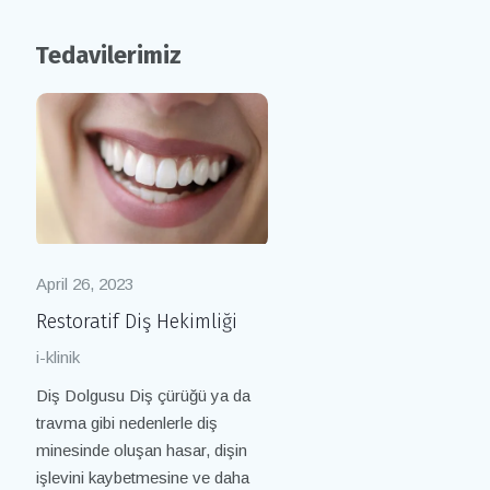
Tedavilerimiz
April 26, 2023
April 26, 2023
Restoratif Diş Hekimliği
Ortodontik
i-klinik
i-klinik
Diş Dolgusu Diş çürüğü ya da
Ortodontik tedavi dişlerin, çen
travma gibi nedenlerle diş
yapısının ve yüz hatlarının
minesinde oluşan hasar, dişin
düzeltilmesini sağlayan bir diş
işlevini kaybetmesine ve daha
hekimliği dalıdır. Bu tedavi,