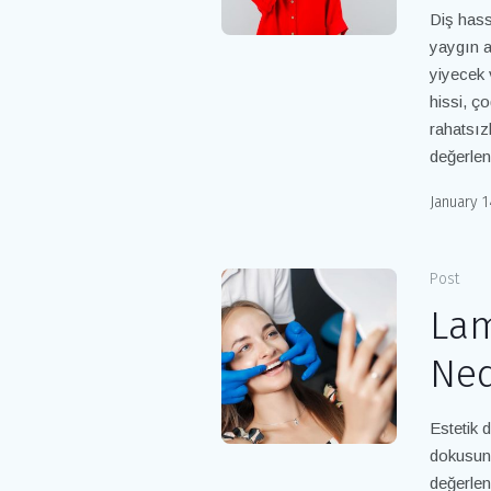
Diş hass
yaygın a
yiyecek 
hissi, ço
rahatsız
değerlen
January 1
Post
Lam
Ned
Estetik d
dokusunu
değerlen