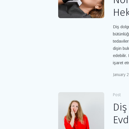
Hek
Diş dolg
bütünlü
tedavile
dişin bu
edebilir
işaret e
January 2
Post
Diş
Evd