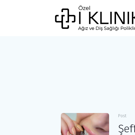
Post
Şef