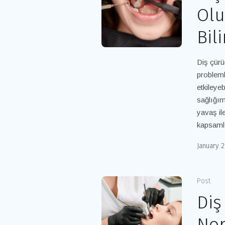
Ol
Bil
Diş çürü
probleml
etkileye
sağlığım
yavaş il
kapsamlı
January 2
Post
Diş
Nor