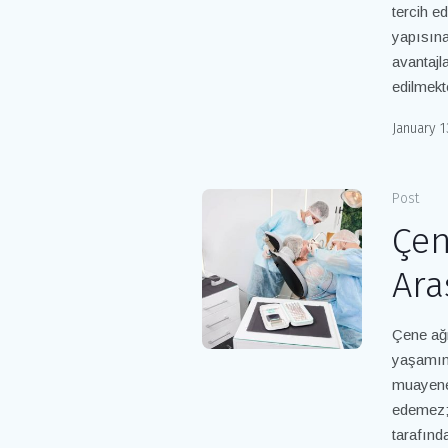
tercih e
yapısına
avantajla
edilmekte
January 1
Post
Çen
Ara
Çene ağr
yaşamını
muayenel
edemez; 
tarafınd