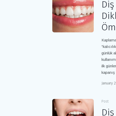
Diş
Dik
Ömr
Kaplama 
“kalıcıl
günlük a
kullanım
ilk günl
kapanış 
January 2
Post
Diş