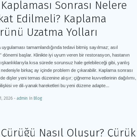
 Kaplaması Sonrası Nelere
kat Edilmeli? Kaplama
ünü Uzatma Yolları
uygulaması tamamlandığında tedavi bitmiş sayılmaz; asıl
ık” dönemi başlar. Klinikte iyi uyum veren bir restorasyon, hastanın
lışkanlıklarıyla kısa sürede sorunsuz hale gelebileceği gibi, yanlış
 nedeniyle birkaç ay içinde problem de çıkarabilir. Kaplama sonrası
erde dişler yeni temas düzenine alışır; çiğneme kuvvetlerinin dağılımı,
ilişkisi ve dil–yanak hareketleri bu yeni düzene adapte...
1, 2026
admin
In
Blog
 Çürüğü Nasıl Oluşur? Çürük