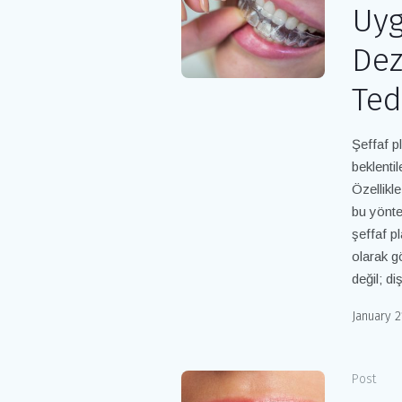
Uyg
Dez
Ted
Şeffaf p
beklenti
Özellikl
bu yöntem
şeffaf p
olarak g
değil; di
January 2
Post