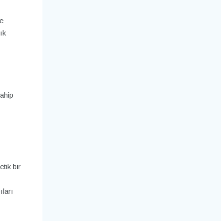
e
ık
ahip
tik bir
ları