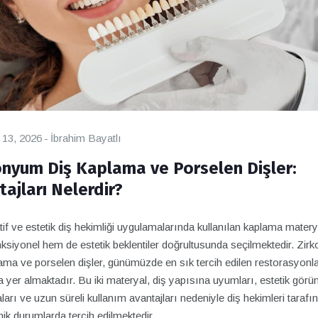
 13, 2026
İbrahim Bayatlı
onyum Diş Kaplama ve Porselen Dişler:
tajları Nelerdir?
if ve estetik diş hekimliği uygulamalarında kullanılan kaplama materya
ksiyonel hem de estetik beklentiler doğrultusunda seçilmektedir. Zi
ama ve porselen dişler, günümüzde en sık tercih edilen restorasyonl
 yer almaktadır. Bu iki materyal, diş yapısına uyumları, estetik gör
arı ve uzun süreli kullanım avantajları nedeniyle diş hekimleri tarafı
linik durumlarda tercih edilmektedir.