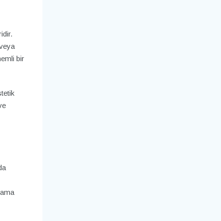
dir.
 veya
emli bir
tetik
ve
da
ulama