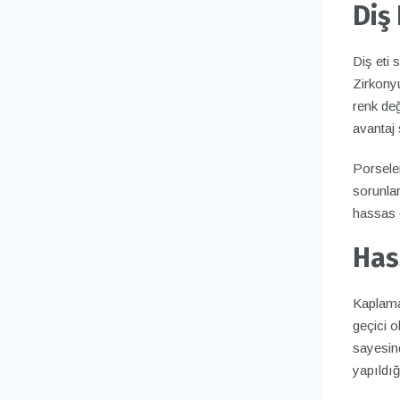
Diş 
Diş eti 
Zirkonyu
renk değ
avantaj 
Porselen
sorunlar
hassas 
Has
Kaplama
geçici o
sayesin
yapıldığ