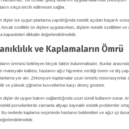
arın sıkça tercih edilmesini sağlar.
 dişler ise uygun planlama yapıldığında estetik açıdan başarılı sonu
r. Ancak özellikle ön dişlere uygulanırken, dişlerin estetik özellikleri ve 
 kapasiteleri dikkatle değerlendirilmelidir.
anıklılık ve Kaplamaların Ömrü
ların ömrünü belirleyen birçok faktör bulunmaktadır. Bunlar arasınd
an materyalin kalitesi, hastanın ağız hijyenine verdiği önem ve diş ya
lanlama yer alır. Zirkonyum kaplamalar uzun ömürlü restorasyonlar 
ilir ve yüksek çiğneme kuvvetlerine karşı direnç gösterir.
n dişler de uygun bakım sağlandığında uzun süreli kullanım sunar. A
stekli porselenlerde zamanla altyapı kaynaklı estetik problemler orta
r. Bu nedenle kaplama seçiminde hastanın beklentileri ve ağız içi dur
değerlendirilmelidir.