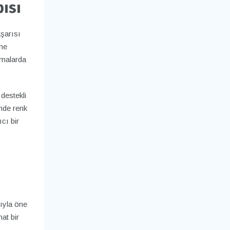
ısı
aşarısı
ine
amalarda
destekli
inde renk
cı bir
n
ıyla öne
at bir