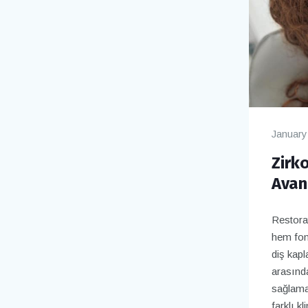
January
Zirk
Avan
Restorat
hem fon
diş kapl
arasında
sağlamal
farklı k