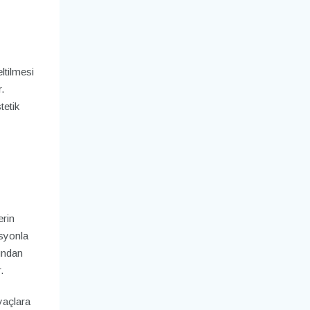
ltilmesi
.
tetik
erin
asyonla
undan
.
yaçlara