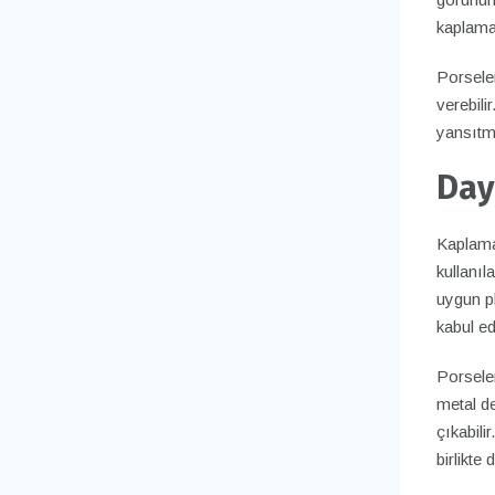
kaplamal
Porselen
verebili
yansıtma
Day
Kaplama
kullanıl
uygun p
kabul ed
Porsele
metal de
çıkabili
birlikte 