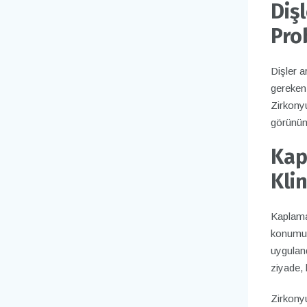
Diş
Pro
Dişler a
gereken
Zirkonyu
görünüm
Kap
Kli
Kaplama 
konumu v
uygulan
ziyade, 
Zirkonyu