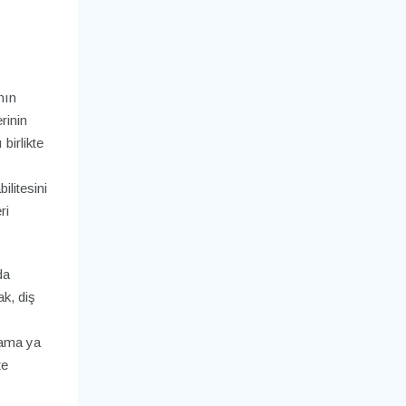
nın
rinin
birlikte
litesini
ri
da
k, diş
lama ya
te