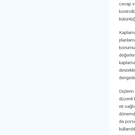
cevap ve
kontroll
bütünlüğ
Kaplama 
planlama
konumu, 
değerlen
kaplama
destekle
dengede 
Dişleri
düzenli
eti sağl
dönemde 
da porse
kullanıl