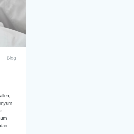
Blog
lleri,
rkonyum
ar
ünüm
ndan