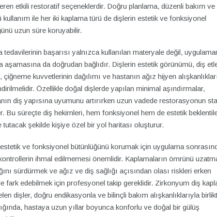
ren etkili restoratif seçeneklerdir. Doğru planlama, düzenli bakım ve
ü kullanım ile her iki kaplama türü de dişlerin estetik ve fonksiyonel
ünü uzun süre koruyabilir.
tedavilerinin başarısı yalnızca kullanılan materyale değil, uygulama
 aşamasına da doğrudan bağlıdır. Dişlerin estetik görünümü, diş etle
çiğneme kuvvetlerinin dağılımı ve hastanın ağız hijyen alışkanlıkları 
dirilmelidir. Özellikle doğal dişlerde yapılan minimal aşındırmalar,
nın diş yapısına uyumunu artırırken uzun vadede restorasyonun stabi
r. Bu süreçte diş hekimleri, hem fonksiyonel hem de estetik beklentile
tutacak şekilde kişiye özel bir yol haritası oluşturur.
n estetik ve fonksiyonel bütünlüğünü korumak için uygulama sonrasın
 kontrollerin ihmal edilmemesi önemlidir. Kaplamaların ömrünü uzatma
ığını sürdürmek ve ağız ve diş sağlığı açısından olası riskleri erken
fark edebilmek için profesyonel takip gereklidir. Zirkonyum diş kap
len dişler, doğru endikasyonla ve bilinçli bakım alışkanlıklarıyla birlik
dığında, hastaya uzun yıllar boyunca konforlu ve doğal bir gülüş