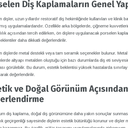
selen Diş Kaplamaların Genel Yap
 dişler, uzun yıllardır restoratif diş hekimliğinde kullanılan ve klinik b
mış uygulamalardandır. Özellikle arka bölgelerde, çiğneme kuvvetler
ılık açısından tercih edilirken, ön dişlere uygulanacak porselen kapl
eklentiler daha dikkatli değerlendirilir.
 dişlerde metal destekli veya tam seramik seçenekler bulunur. Metal 
lerde altyapı metalden oluştuğu için bazı durumlarda diş eti seviyes
ı görülebilir. Bu durum, estetik beklentisi yüksek hastalarda sınırlayı
arak değerlendirilir.
etik ve Doğal Görünüm Açısında
erlendirme
um diş kaplama, doğal diş görünümüne daha yakın sonuçlar sunmas
şık geçirgenliği sayesinde dişlerin estetik bütünlüğü korunur ve dişler m
 kazanmaz. Bu özellik, gülüş tasarımı uygulamalarında zirkonyum