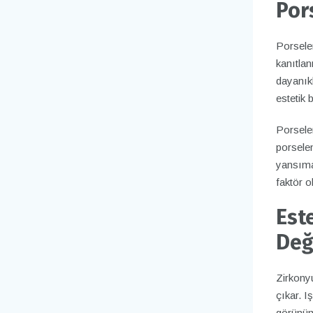
Por
Porselen
kanıtlan
dayanıkl
estetik b
Porselen
porselen
yansımas
faktör ol
Est
Değ
Zirkony
çıkar. I
görünüm