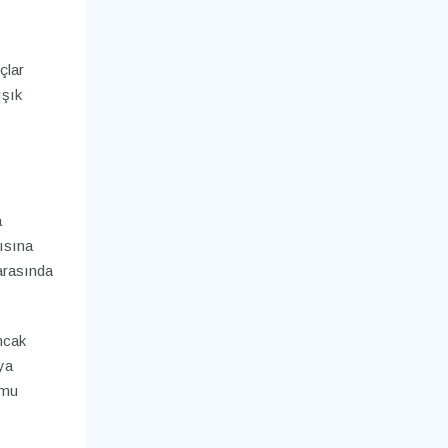
çlar
ışık
a
pısına
arasında
ncak
ya
umu