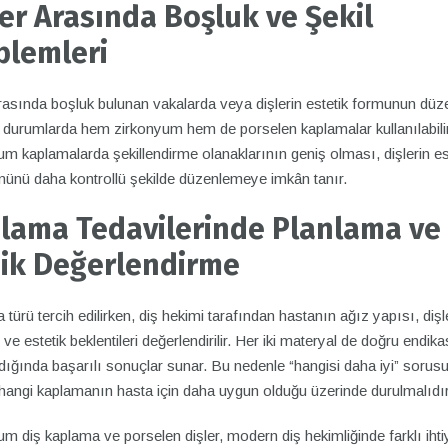
ler Arasında Boşluk ve Şekil
blemleri
rasında boşluk bulunan vakalarda veya dişlerin estetik formunun düze
 durumlarda hem zirkonyum hem de porselen kaplamalar kullanılabilir
m kaplamalarda şekillendirme olanaklarının geniş olması, dişlerin es
ünü daha kontrollü şekilde düzenlemeye imkân tanır.
lama Tedavilerinde Planlama ve
nik Değerlendirme
türü tercih edilirken, diş hekimi tarafından hastanın ağız yapısı, dişl
e estetik beklentileri değerlendirilir. Her iki materyal de doğru endik
dığında başarılı sonuçlar sunar. Bu nedenle “hangisi daha iyi” sorus
hangi kaplamanın hasta için daha uygun olduğu üzerinde durulmalıdır
m diş kaplama ve porselen dişler, modern diş hekimliğinde farklı ihti