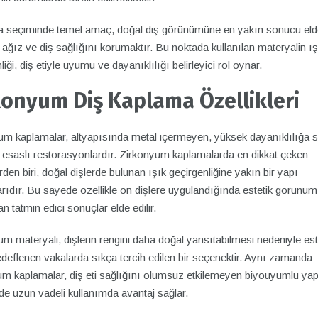
 seçiminde temel amaç, doğal diş görünümüne en yakın sonucu eld
ağız ve diş sağlığını korumaktır. Bu noktada kullanılan materyalin ış
liği, diş etiyle uyumu ve dayanıklılığı belirleyici rol oynar.
konyum Diş Kaplama Özellikleri
um kaplamalar, altyapısında metal içermeyen, yüksek dayanıklılığa s
 esaslı restorasyonlardır. Zirkonyum kaplamalarda en dikkat çeken
erden biri, doğal dişlerde bulunan ışık geçirgenliğine yakın bir yapı
rıdır. Bu sayede özellikle ön dişlere uygulandığında estetik görünüm
n tatmin edici sonuçlar elde edilir.
m materyali, dişlerin rengini daha doğal yansıtabilmesi nedeniyle este
deflenen vakalarda sıkça tercih edilen bir seçenektir. Aynı zamanda
um kaplamalar, diş eti sağlığını olumsuz etkilemeyen biyouyumlu yapı
e uzun vadeli kullanımda avantaj sağlar.