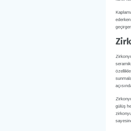
Kaplama
ederken 
geçirgen
Zir
Zirkony
seramik
özellikl
sunmala
açısında
Zirkonyu
gülüş he
zirkony
sayesind