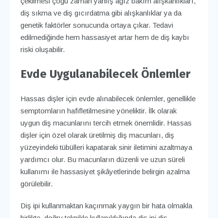
çekilmesi çoğu zaman yanlış ağız bakım alışkanlıkları,
diş sıkma ve diş gıcırdatma gibi alışkanlıklar ya da
genetik faktörler sonucunda ortaya çıkar. Tedavi
edilmediğinde hem hassasiyet artar hem de diş kaybı
riski oluşabilir.
Evde Uygulanabilecek Önlemler
Hassas dişler için evde alınabilecek önlemler, genellikle
semptomların hafifletilmesine yöneliktir. İlk olarak
uygun diş macunlarını tercih etmek önemlidir. Hassas
dişler için özel olarak üretilmiş diş macunları, diş
yüzeyindeki tübülleri kapatarak sinir iletimini azaltmaya
yardımcı olur. Bu macunların düzenli ve uzun süreli
kullanımı ile hassasiyet şikâyetlerinde belirgin azalma
görülebilir.
Diş ipi kullanmaktan kaçınmak yaygın bir hata olmakla
birlikte, doğru teknikle kullanıldığında diş ipi diş