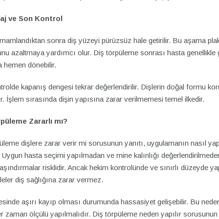
saj ve Son Kontrol
mamlandıktan sonra diş yüzeyi pürüzsüz hale getirilir. Bu aşama pla
unu azaltmaya yardımcı olur. Diş törpüleme sonrası hasta genellikle 
a hemen dönebilir.
rolde kapanış dengesi tekrar değerlendirilir. Dişlerin doğal formu k
r. İşlem sırasında dişin yapısına zarar verilmemesi temel ilkedir.
rpüleme Zararlı mı?
üleme dişlere zarar verir mi sorusunun yanıtı, uygulamanın nasıl yap
. Uygun hasta seçimi yapılmadan ve mine kalınlığı değerlendirilmede
aşındırmalar risklidir. Ancak hekim kontrolünde ve sınırlı düzeyde ya
eler diş sağlığına zarar vermez.
esinde aşırı kayıp olması durumunda hassasiyet gelişebilir. Bu nede
r zaman ölçülü yapılmalıdır. Diş törpüleme neden yapılır sorusunun 