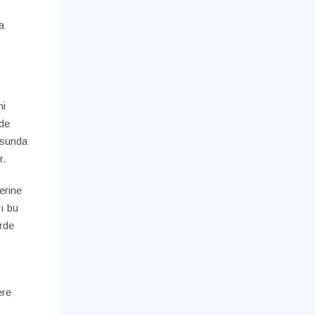
a
ni
yde
usunda
r.
erine
ı bu
erde
ere