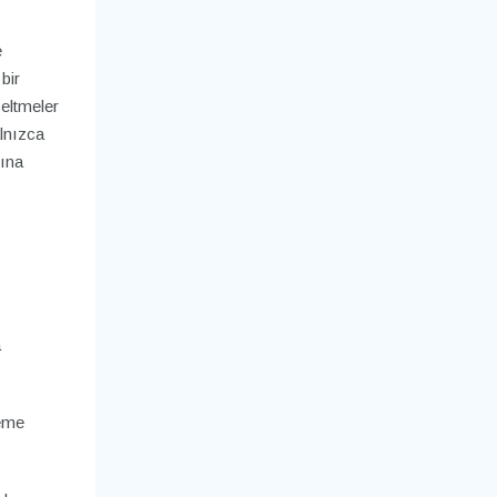
e
bir
eltmeler
alnızca
ğına
a
leme