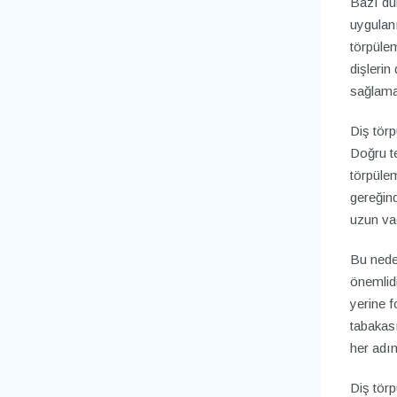
Bazı dur
uygulanı
törpüle
dişleri
sağlama
Diş törp
Doğru te
törpülem
gereğind
uzun vad
Bu neden
önemlid
yerine f
tabakası
her adım
Diş tör