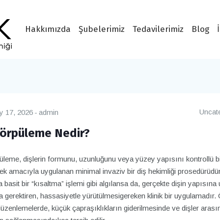
Hakkımızda
Şubelerimiz
Tedavilerimiz
Blog
Uncat
y 17, 2026
admin
Törpüleme Nedir?
püleme, dişlerin formunu, uzunluğunu veya yüzey yapısını kontrollü 
k amacıyla uygulanan minimal invaziv bir diş hekimliği prosedürüdür
 basit bir “kısaltma” işlemi gibi algılansa da, gerçekte dişin yapısına
 gerektiren, hassasiyetle yürütülmesigereken klinik bir uygulamadır. Ö
düzenlemelerde, küçük çapraşıklıkların giderilmesinde ve dişler arası