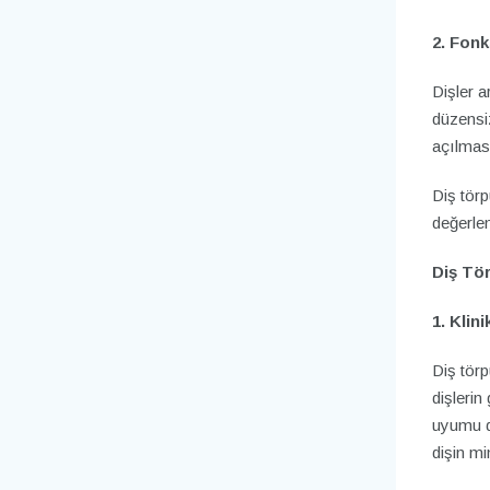
2. Fonk
Dişler a
düzensiz
açılması
Diş tör
değerlen
Diş Tör
1. Klin
Diş tör
dişlerin
uyumu d
dişin mi