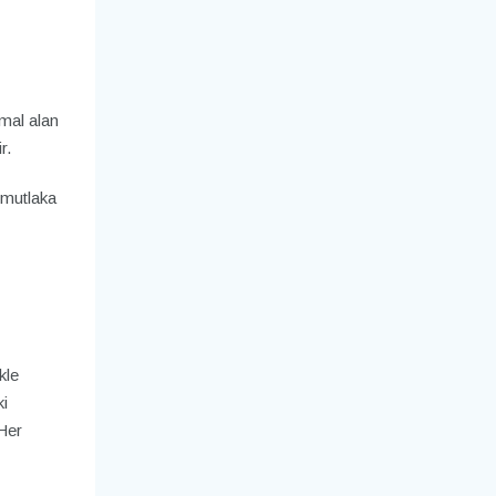
imal alan
r.
 mutlaka
kle
ki
Her