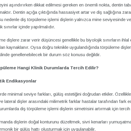
yini aşındırırken dikkat edilmesi gereken en önemli nokta, dentin ta
ktır. Dentin açığa çıktığında hassasiyet artar ve diş sağlığına zarar
u nedenle diş törpüleme işlemi dişlerin yalnızca mine seviyesinde v
ik sınırlar içinde yapılmalıdır.
e dişlere zarar verir düşüncesi genellikle bu biyolojik sınırların ihlal e
dan kaynaklanır. Oysa doğru teknikle uygulandığında törpüleme dişler
klinde genellenebilecek bir durum söz konusu değildir.
püleme Hangi Klinik Durumlarda Tercih Edilir?
tik Endikasyonlar
rde minimal seviye farkları, gülüş estetiğini doğrudan etkiler. Özellikle
e lateral dişler arasındaki milimetrik farklar hastalar tarafından fark edi
urumlarda diş törpüleme işlemi dişlerin simetrisini artırmak için tercih e
manda dişlerin doğal konturunu düzeltmek, sivri kenarları yumuşatm
monik bir gülüş hattı oluşturmak için uygulanabilir.