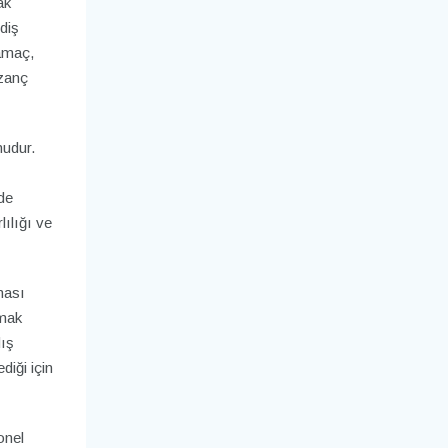
ak
 diş
 amaç,
azanç
nudur.
de
ılığı ve
ması
amak
dış
diği için
onel