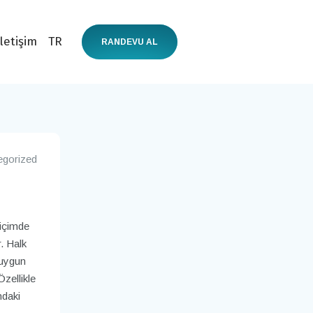
İletişim
TR
RANDEVU AL
egorized
biçimde
. Halk
 uygun
zellikle
ndaki