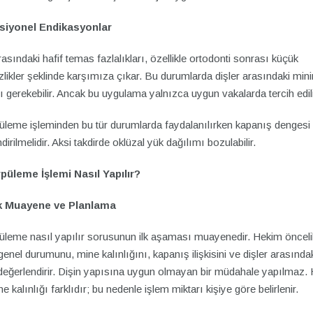
siyonel Endikasyonlar
rasındaki hafif temas fazlalıkları, özellikle ortodonti sonrası küçük
likler şeklinde karşımıza çıkar. Bu durumlarda dişler arasındaki min
 gerekebilir. Ancak bu uygulama yalnızca uygun vakalarda tercih edili
püleme işleminden bu tür durumlarda faydalanılırken kapanış dengesi
dirilmelidir. Aksi takdirde oklüzal yük dağılımı bozulabilir.
püleme İşlemi Nasıl Yapılır?
ik Muayene ve Planlama
püleme nasıl yapılır sorusunun ilk aşaması muayenedir. Hekim önceli
 genel durumunu, mine kalınlığını, kapanış ilişkisini ve dişler arasında
eğerlendirir. Dişin yapısına uygun olmayan bir müdahale yapılmaz. 
ne kalınlığı farklıdır; bu nedenle işlem miktarı kişiye göre belirlenir.