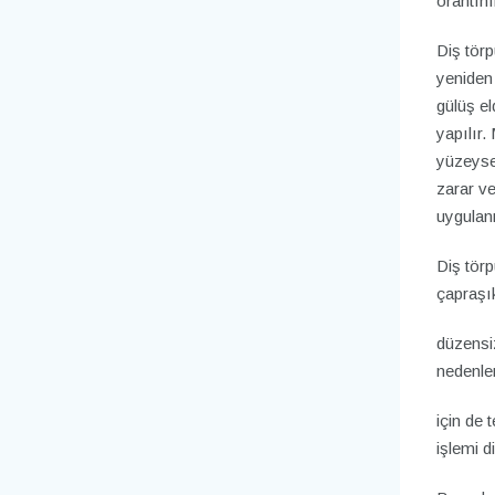
orantını
Diş törp
yeniden 
gülüş el
yapılır.
yüzeysel
zarar ve
uygulan
Diş törp
çapraşık
düzensiz
nedenle
için de 
işlemi d