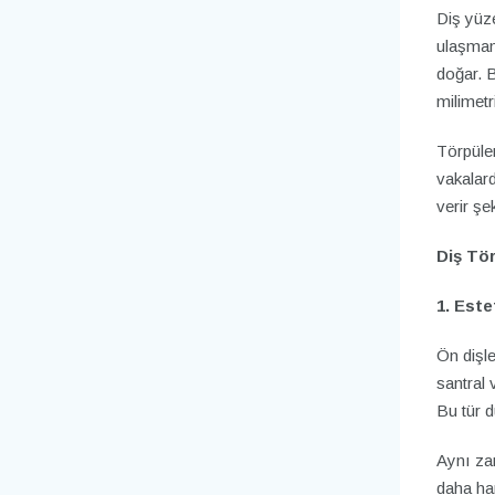
Diş yüze
ulaşmama
doğar. B
milimetr
Törpülem
vakalar
verir şe
Diş Tör
1. Este
Ön dişle
santral v
Bu tür d
Aynı za
daha har