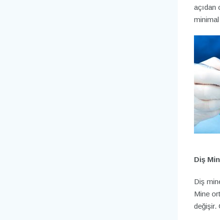
açıdan 
minimal 
Diş Min
Diş mine
Mine ort
değişir.