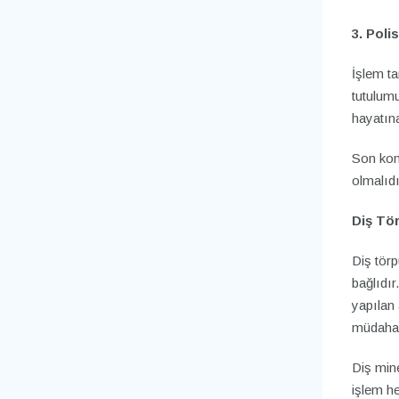
3. Poli
İşlem ta
tutulum
hayatın
Son kont
olmalıdı
Diş Tö
Diş törp
bağlıdır
yapılan 
müdahal
Diş min
işlem he