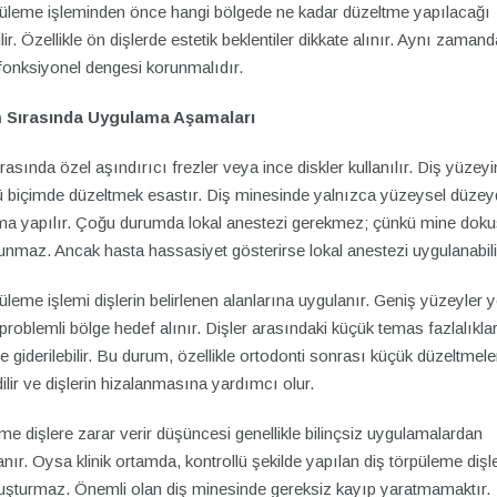
püleme işleminden önce hangi bölgede ne kadar düzeltme yapılacağı
rilir. Özellikle ön dişlerde estetik beklentiler dikkate alınır. Aynı zamand
 fonksiyonel dengesi korunmalıdır.
em Sırasında Uygulama Aşamaları
rasında özel aşındırıcı frezler veya ince diskler kullanılır. Diş yüzeyi
lü biçimde düzeltmek esastır. Diş minesinde yalnızca yüzeysel düze
ma yapılır. Çoğu durumda lokal anestezi gerekmez; çünkü mine dok
lunmaz. Ancak hasta hassasiyet gösterirse lokal anestezi uygulanabili
üleme işlemi dişlerin belirlenen alanlarına uygulanır. Geniş yüzeyler y
roblemli bölge hedef alınır. Dişler arasındaki küçük temas fazlalıklar
 giderilebilir. Bu durum, özellikle ortodonti sonrası küçük düzeltmel
dilir ve dişlerin hizalanmasına yardımcı olur.
e dişlere zarar verir düşüncesi genellikle bilinçsiz uygulamalardan
nır. Oysa klinik ortamda, kontrollü şekilde yapılan diş törpüleme dişl
luşturmaz. Önemli olan diş minesinde gereksiz kayıp yaratmamaktır.