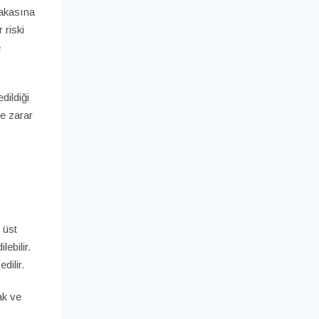
bakasına
 riski
e
dildiği
e zarar
 üst
lebilir.
dilir.
ak ve