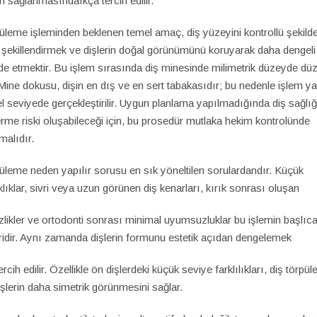
n sağlanmasındaıkça tercih edilir.
üleme işleminden beklenen temel amaç, diş yüzeyini kontrollü şekild
şekillendirmek ve dişlerin doğal görünümünü koruyarak daha dengeli 
de etmektir. Bu işlem sırasında diş minesinde milimetrik düzeyde düz
 Mine dokusu, dişin en dış ve en sert tabakasıdır; bu nedenle işlem y
 seviyede gerçekleştirilir. Uygun planlama yapılmadığında diş sağlı
rme riski oluşabileceği için, bu prosedür mutlaka hekim kontrolünde
malıdır.
üleme neden yapılır sorusu en sık yöneltilen sorulardandır. Küçük
lıklar, sivri veya uzun görünen diş kenarları, kırık sonrası oluşan
likler ve ortodonti sonrası minimal uyumsuzluklar bu işlemin başlıc
ridir. Aynı zamanda dişlerin formunu estetik açıdan dengelemek
tercih edilir. Özellikle ön dişlerdeki küçük seviye farklılıkları, diş törpü
işlerin daha simetrik görünmesini sağlar.