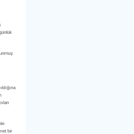
k
günlük
orunmuş
ıldığına
n
pılan
nle
net bir