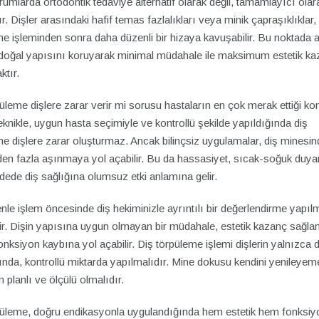
umlarda ortodontik tedaviye alternatif olarak değil, tamamlayıcı olar
r. Dişler arasındaki hafif temas fazlalıkları veya minik çapraşıklıklar,
me işleminden sonra daha düzenli bir hizaya kavuşabilir. Bu noktada
n doğal yapısını koruyarak minimal müdahale ile maksimum estetik k
ktır.
üleme dişlere zarar verir mi sorusu hastaların en çok merak ettiği ko
knikle, uygun hasta seçimiyle ve kontrollü şekilde yapıldığında diş
e dişlere zarar oluşturmaz. Ancak bilinçsiz uygulamalar, diş minesin
en fazla aşınmaya yol açabilir. Bu da hassasiyet, sıcak-soğuk duyarl
ede diş sağlığına olumsuz etki anlamına gelir.
le işlem öncesinde diş hekiminizle ayrıntılı bir değerlendirme yapıl
ir. Dişin yapısına uygun olmayan bir müdahale, estetik kazanç sağl
onksiyon kaybına yol açabilir. Diş törpüleme işlemi dişlerin yalnızca 
nda, kontrollü miktarda yapılmalıdır. Mine dokusu kendini yenileyeme
 planlı ve ölçülü olmalıdır.
püleme, doğru endikasyonla uygulandığında hem estetik hem fonksiy