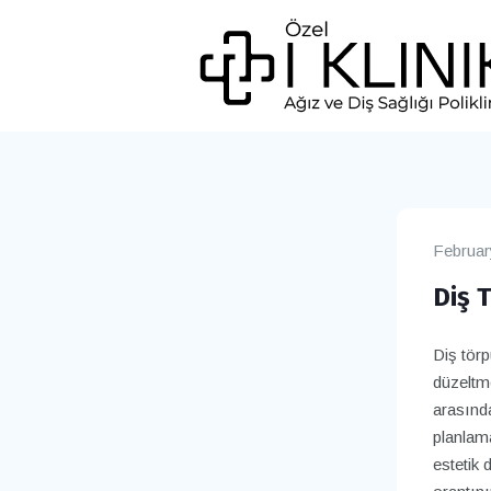
Februar
Diş 
Diş tör
düzeltme
arasında
planlama
estetik 