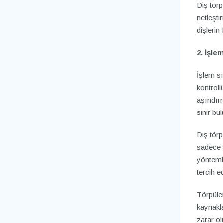
Diş tör
netleşti
dişlerin
2. İşl
İşlem sı
kontrol
aşındır
sinir bu
Diş törp
sadece p
yöntemle
tercih e
Törpülem
kaynakla
zarar o